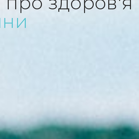
 про здоров'я
ини