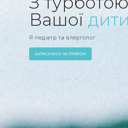
З турботою
Вашої
дит
Я педіатр та алерголог
ЗАПИСАТИСЯ НА ПРИЙОМ